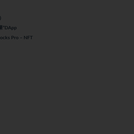
）
”DApp
 Pro – NFT