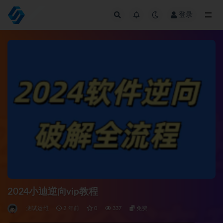
登录
全部
2024小迪逆向vip教程
测试运维
2 年前
0
337
免费