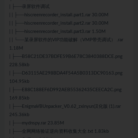
| ├──录屏软件调试
| | ├──hiscreenrecorder_install.part1.rar 30.00M
| | ├──hiscreenrecorder_install.part2.rar 30.00M
| | ├──hiscreenrecorder_install.part3.rar 1.50M
| | └──某录屏软件的VIP功能破解（VMP带壳调试） .rar
1.18M
| ├──B58C21DE37BDFE59B6E78C3840388DCE.png
228.58kb
| ├──D63115AE298BDA4F54A5B0313DC90163.png
104.95kb
| ├──E88C188EF6D992AEB55362435CEECA2C.png
169.85kb
| ├──EnigmaVBUnpacker_V0.62_zxinyun汉化版 (1).rar
245.36kb
| ├──mydnspy.rar 23.85M
| ├──全网网络验证逆向资料收集大全.txt 1.83kb