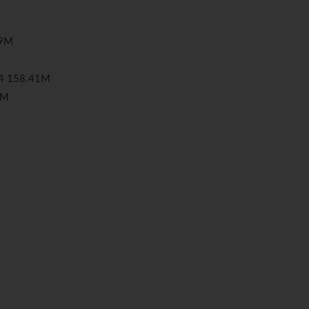
9M
158.41M
9M