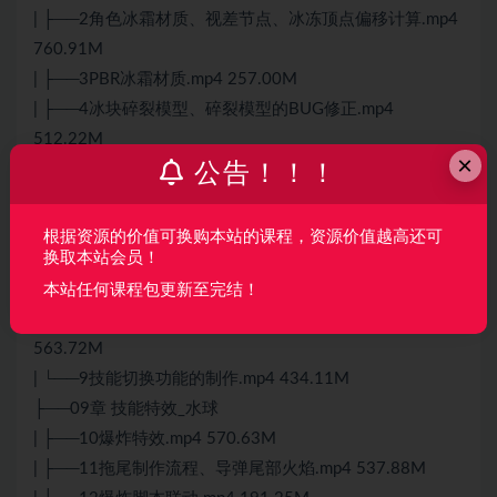
| ├──2角色冰霜材质、视差节点、冰冻顶点偏移计算.mp4
760.91M
| ├──3PBR冰霜材质.mp4 257.00M
| ├──4冰块碎裂模型、碎裂模型的BUG修正.mp4
512.22M
×
公告！！！
| ├──5-1冰霜爆炸聚气部分.mp4 934.70M
| ├──5-2冰霜世界座标溶解材质.mp4 521.76M
| ├──6地面冰霜材质、FlowMap材质的修改.mp4
根据资源的价值可换购本站的课程，资源价值越高还可
换取本站会员！
520.81M
| ├──7FlowMap制作烟雾特效.mp4 383.60M
本站任何课程包更新至完结！
| ├──8冰冻的逻辑、脚本制作、AnimatorPlaySpeed.mp4
563.72M
| └──9技能切换功能的制作.mp4 434.11M
├──09章 技能特效_水球
| ├──10爆炸特效.mp4 570.63M
| ├──11拖尾制作流程、导弹尾部火焰.mp4 537.88M