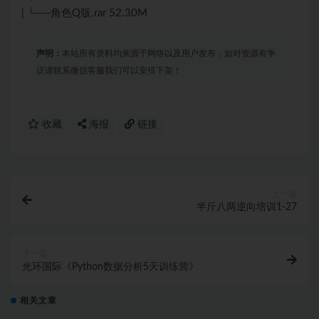
| └──角色Q版.rar 52.30M
声明：
本站所有资料均来源于网络以及用户发布，如对资源有争
议请联系微信客服我们可以安排下架！
收藏
海报
链接
上一篇
半斤八两逆向培训1-27
下一篇
光环国际《Python数据分析5天训练营》
相关文章