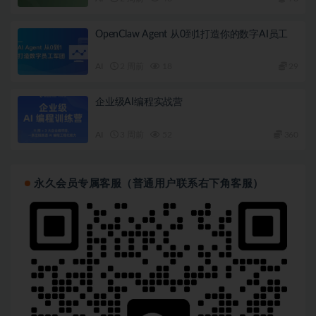
│   └── [149M]  2. AlOps 模型训练和自动扩容（下篇）
├──   第十周：基于多Agent协同的Kubernetes故障自动修复
OpenClaw Agent 从0到1打造你的数字AI员工
│   ├── [4.1M]  11-多 Agent 协同自动修复 K8s 故障.
│   ├── [153K]  第 10 周作业.pdf

│   ├── [ 79M]  多 Agent 协同自动修复 K8s故障（上篇
AI
2 周前
18
29
│   └── [212M]  多 Agent 协同自动修复 K8s故障（下篇
├──   第十一周：OpenTelemetry 概述/

│   ├── [ 65M]  1. OpenTelemetry 简介 

企业级AI编程实战营
│   ├── [ 35M]  2. OpenTelemetry 的数据格式和组件
│   ├── [ 21M]  3. OpenTelemetry 数据流以及如何集成
AI
3 周前
52
360
│   └── [6.7M]  12-OpenTelemetry 入门.pdf

├──   第十二周：OpenTelemetry 开发实战/

│   ├── [154M]  1. Loki 日志采集实战 

│   ├── [241M]  2. Prometheus 指标采集实战 

永久会员专属客服（普通用户联系右下角客服）
│   ├── [147M]  3. 集成 OpenTelemetry SDK 

│   ├── [ 44M]  4. 打造日志、指标和分布式追踪三合一
│   ├── [ 48M]  5. 零代码集成 OpenTelemetry 

│   └── [9.8M]  13-可观测性开发实战.pdf

├──  第十三周：eBPF 概述/

│   ├── [ 18M]  1 什么是 eBPF

│   ├── [ 40M]  2 eBPF 实现的技术细节

│   ├── [ 17M]  3 eBPF Map

│   ├── [ 12M]  4 XDP
