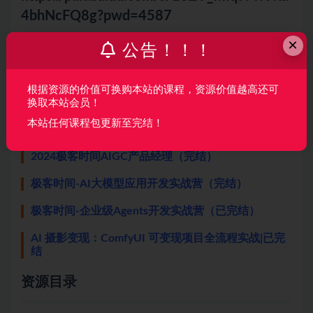
4bhNcFQ8g?pwd=4587
×
公告！！！
相关推荐：
根据资源的价值可换购本站的课程，资源价值越高还可
LLM算法工程师全能实战营（包更新）
换取本站会员！
本站任何课程包更新至完结！
慕K网体系课-LLM应用开发平台特训营
2024极客时间AIGC产品经理（完结）
极客时间-AI大模型应用开发实战营（完结）
极客时间-企业级Agents开发实战营（已完结）
AI 摄影变现：ComfyUI 可变现项目全流程实战|已完
结
资源目录