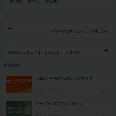
└──  第六周：Client-go AIOps 实战/

收藏
海报
链接
    ├── [ 75M]  1. Golang CLl 实战：Cobra SDK

    ├── [174M]  2. 从零开发 Chat K8s 命令行工具

    ├── [ 61M]  3. 从零开发 K8sGPT 故障诊断工具

    ├── [2.2M]  7-Client-go AIOps 实战.pdf

    └── [136K]  第 6 周作业.pdf

上一篇
├──  第七周：Kubernetes Operator 入门/

体系课-物联网/嵌入式工程师|已完结
│   ├── [ 45M]  1. Operator 概述

│   ├── [ 87M]  2. Kubebuilder 实战一：实现类似 Ku
│   ├── [104M]  3. Kubebuilder 实战二：实现阿
下一篇
│   ├── [ 33M]  4. Operator SDK 实战一：基于 Hel
N8NAI自动化大师课：从零构建企业级工作流
│   ├── [ 23M]  5. Operator SDK OLM

│   ├── [ 51M]  6. Operator 最佳实践

│   ├── [4.1M]  8-Operator 入门与实战.pdf

相关文章
│   └── [134K]  第 7 周作业.pdf

├──  第八周：Operator AIOps 实战/

（预定）AI Agent 全栈工程师训练营
│   ├── [169M]  1. 实战一：开发 Operator 调度 G
│   ├── [141M]  2. 实战二：Operator 实现大模型私有
│   ├── [ 95M]  3. 实战三：开发基于 LLM 的日志流监测 
AI
2 周前
43
380
│   ├── [112M]  4. 实战四：实现基于运维专家知识库故障排
│   ├── [4.2M]  9-Operator AIOps 实战.pdf

零基础 AI 漫剧智能量产创作营
│   └── [137K]  第 8 周作业.pdf

├──  第九周：训练流量预测模型实现自动扩容/

│   ├── [132M]  1. AlOps 模型训练和自动扩容（上篇）
AI
2 周前
46
78