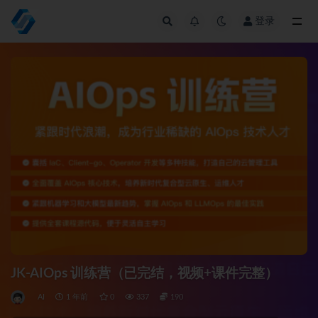
登录
全部
JK-AIOps 训练营（已完结，视频+课件完整）
AI
1 年前
0
337
190