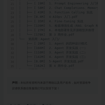
│   ├── [ 19M]  1. Prompt Engineering 入门和实战
│   ├── [ 58M]  2. Chat Completions、Memory、J
│   ├── [ 43M]  3. Function Calling 实战

│   ├── [8.4M]  4-AIOps 入门.pdf

│   ├── [ 35M]  4. Fine-tuning 实战

│   ├── [139M]  5. 检索增强生成（RAG、Graph RAG）
│   ├── [ 27M]  6. 本地部署常见开源模型并推理

│   └── [178K]  第 3 周作业.pdf

└──  第四周：Agent 入门/

    ├── [ 28M]  1. Agent 的四种设计模式

    ├── [166M]  2. Agent 开发实战（一）

    ├── [110M]  3. Agent 开发实战（二）

    ├── [142M]  4. Agent 开发实战（三）

    ├── [8.0M]  5-Agent 开发实战.pdf

    └── [162K]  第 4 周作业.pdf

├──  第五周：Client-go 入门及实战/

│   ├── [ 89M]  1. Client-go 简介和配置

│   ├── [107M]  2. Client-go 里的 4 种 Client

声明：
本站所有资料均来源于网络以及用户发布，如对资源有争
│   ├── [114M]  3. 实现一个 Client-go Watch 客户
│   ├── [ 16M]  4. Informers、Indexer、Workqueu
议请联系微信客服我们可以安排下架！
│   ├── [ 41M]  5. 实现一个简单的 Kubectl get CRD
│   ├── [5.4M]  6-Client-go 入门和实战.pdf

│   └── [140K]  第 5 周作业.pdf
