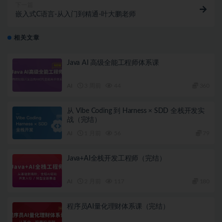
下一篇
嵌入式C语言-从入门到精通-叶大鹏老师
相关文章
Java AI 高级全能工程师体系课
AI
3 周前
44
360
从 Vibe Coding 到 Harness × SDD 全栈开发实
战（完结）
AI
1 月前
56
79
Java+AI全栈开发工程师（完结）
AI
2 月前
117
180
程序员AI量化理财体系课（完结）