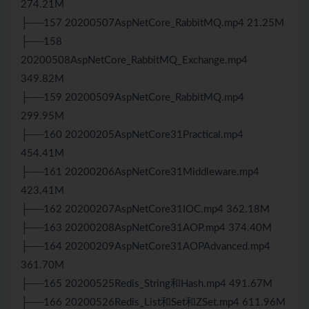
274.21M
├──157 20200507AspNetCore_RabbitMQ.mp4 21.25M
├──158
20200508AspNetCore_RabbitMQ_Exchange.mp4
349.82M
├──159 20200509AspNetCore_RabbitMQ.mp4
299.95M
├──160 20200205AspNetCore31Practical.mp4
454.41M
├──161 20200206AspNetCore31Middleware.mp4
423.41M
├──162 20200207AspNetCore31IOC.mp4 362.18M
├──163 20200208AspNetCore31AOP.mp4 374.40M
├──164 20200209AspNetCore31AOPAdvanced.mp4
361.70M
├──165 20200525Redis_String和Hash.mp4 491.67M
├──166 20200526Redis_List和Set和ZSet.mp4 611.96M