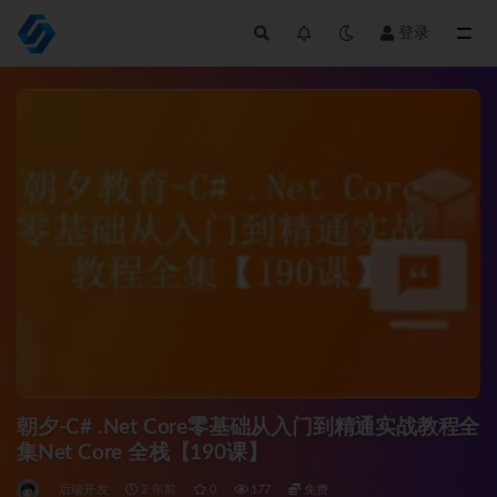
登录
全部
朝夕-C# .Net Core零基础从入门到精通实战教程全
集Net Core 全栈【190课】
后端开发
2 年前
0
177
免费