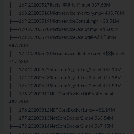
├──167 20200527Redis_事务集群.mp4 387.68M
├──168 20200518MicroserviceInventory.mp4 435.78M
├──169 20200519MicroserviceConsul.mp4 433.51M
├──170 20200520MicroserviceOcelot.mp4 446.05M
├──171 20200521MicroserviceOcelot服务治理.mp4
489.98M
├──172 20200522MicroserviceIdentityServer4授权.mp4
517.63M
├──173 20200622StructureAlgorithm_1.mp4 435.14M
├──174 20200623StructureAlgorithm_2.mp4 441.39M
├──175 20200624StructureAlgorithm_3.mp4 421.88M
├──176 20200812NETCoreDocker1(085306).mp4
482.29M
├──176 20200812NETCoreDocker1.mp4 482.19M
├──177 20200813NetCoreDocker2.mp4 565.54M
├──178 20200814NetCoreDocker3.mp4 567.45M