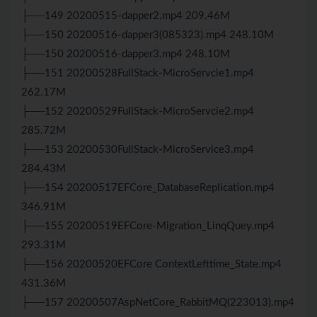
├──149 20200515-dapper2.mp4 209.46M
├──150 20200516-dapper3(085323).mp4 248.10M
├──150 20200516-dapper3.mp4 248.10M
├──151 20200528FullStack-MicroServcie1.mp4
262.17M
├──152 20200529FullStack-MicroServcie2.mp4
285.72M
├──153 20200530FullStack-MicroService3.mp4
284.43M
├──154 20200517EFCore_DatabaseReplication.mp4
346.91M
├──155 20200519EFCore-Migration_LinqQuey.mp4
293.31M
├──156 20200520EFCore ContextLefttime_State.mp4
431.36M
├──157 20200507AspNetCore_RabbitMQ(223013).mp4