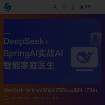
登录
全部
DeepSeek+SpringAI实战AI家庭医生应用（完结）
AI
1 年前
0
420
35