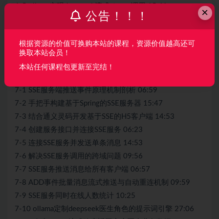
6-5 ollama实现deepseek流式stream调用 15:41
×
公告！！！
6-6 使用service对控制器与业务功能进行解耦优化 09:37
6-7 使用AOP切面化统计大模型调用执行时间 16:20
根据资源的价值可换购本站的课程，资源价值越高还可
6-8 StopWatch秒表时间的优雅统计 11:57
换取本站会员！
第7章 【服务端推送事件】如何让家庭医生进行病情分析并
本站任何课程包更新至完结！
提供解决方案？ 12节｜160分钟
7-1 SSE服务端推送事件原理机制剖析 06:59
7-2 手把手构建基于Spring的SSE服务器 15:47
7-3 结合通义灵码开发基于SSE的H5客户端 14:53
7-4 创建服务接口并连接SSE服务 06:23
7-5 连接SSE服务并发送单条消息 14:53
7-6 解决SSE服务调用的跨域问题 09:56
7-7 SSE服务推送消息给所有客户端 06:57
7-8 ADD事件批量消息流式推送与自动重连机制 09:59
7-9 SSE服务同时在线人数统计 10:25
7-10 ollama定制deepseek医生角色的提示词引擎 27:06