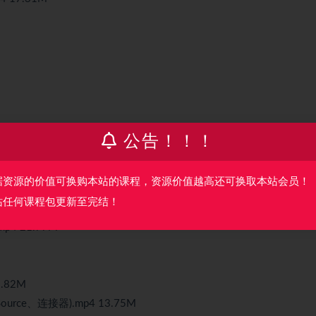
4 23.55M
公告！！！
建).mp4 29.60M
p4 14.03M
据资源的价值可换购本站的课程，资源价值越高还可换取本站会员！
站任何课程包更新至完结！
 22.95M
p4 21.77M
.82M
urce、连接器).mp4 13.75M