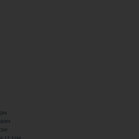
30M
.80M
03M
 17.31M