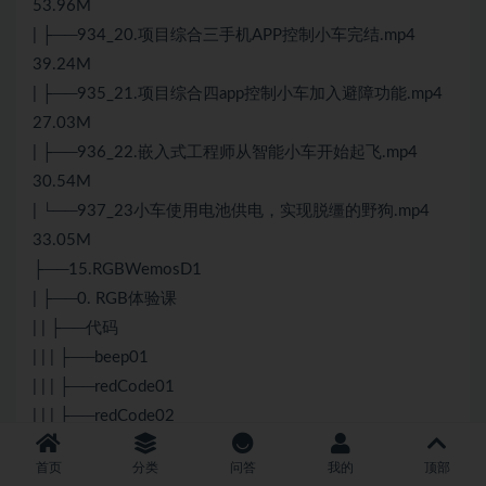
53.96M
| ├──934_20.项目综合三手机APP控制小车完结.mp4
39.24M
| ├──935_21.项目综合四app控制小车加入避障功能.mp4
27.03M
| ├──936_22.嵌入式工程师从智能小车开始起飞.mp4
30.54M
| └──937_23小车使用电池供电，实现脱缰的野狗.mp4
33.05M
├──15.RGBWemosD1
| ├──0. RGB体验课
| | ├──代码
| | | ├──beep01
| | | ├──redCode01
| | | ├──redCode02
| | | └──uartBeep
首页
分类
问答
我的
顶部
| | ├──代码【5】