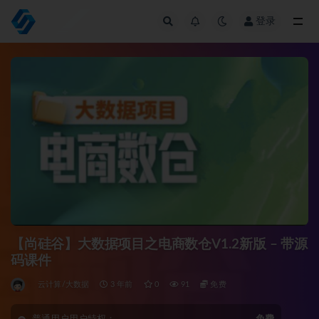
登录
全部
【尚硅谷】大数据项目之电商数仓V1.2新版 – 带源
码课件
云计算/大数据
3 年前
0
91
免费