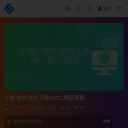
登录
全部
小曾-软件逆向工程VM二期还原班
后端开发
2 年前
0
342
免费
普通用户用户特权：
免费