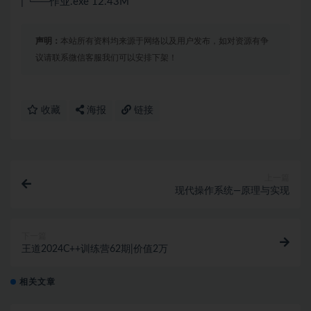
| └──作业.exe 12.43M
声明：
本站所有资料均来源于网络以及用户发布，如对资源有争
议请联系微信客服我们可以安排下架！
收藏
海报
链接
上一篇
现代操作系统—原理与实现
下一篇
王道2024C++训练营62期|价值2万
相关文章