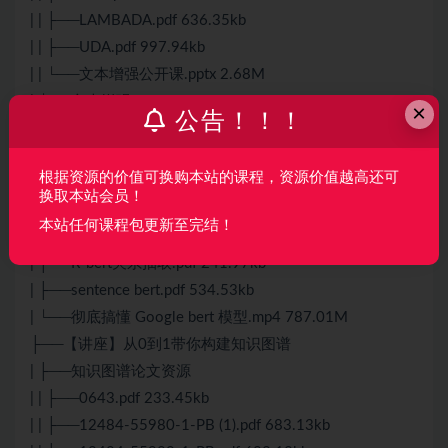
| | ├──LAMBADA.pdf 636.35kb
| | ├──UDA.pdf 997.94kb
| | └──文本增强公开课.pptx 2.68M
| └──文本增强.mp4 1.16G
×
公告！！！
├──【讲座】彻底搞懂 Google bert 模型
| ├──attention is all you need.pdf 2.09M
根据资源的价值可换购本站的课程，资源价值越高还可
| ├──BERT.pdf 805.08kb
换取本站会员！
| ├──bert介绍.pptx 1.93M
本站任何课程包更新至完结！
| ├──diy_bert.py 10.50kb
| ├──R-bert关系抽取.pdf 241.97kb
| ├──sentence bert.pdf 534.53kb
| └──彻底搞懂 Google bert 模型.mp4 787.01M
├──【讲座】从0到1带你构建知识图谱
| ├──知识图谱论文资源
| | ├──0643.pdf 233.45kb
| | ├──12484-55980-1-PB (1).pdf 683.13kb