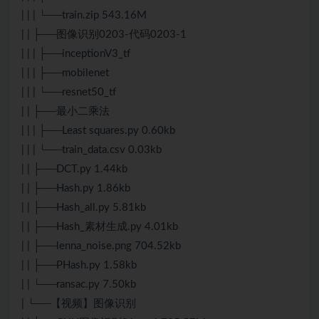
| | | └──train.zip 543.16M
| | ├──图像识别0203-代码0203-1
| | | ├──inceptionV3_tf
| | | ├──mobilenet
| | | └──resnet50_tf
| | ├──最小二乘法
| | | ├──Least squares.py 0.60kb
| | | └──train_data.csv 0.03kb
| | ├──DCT.py 1.44kb
| | ├──Hash.py 1.86kb
| | ├──Hash_all.py 5.81kb
| | ├──Hash_素材生成.py 4.01kb
| | ├──lenna_noise.png 704.52kb
| | ├──PHash.py 1.58kb
| | └──ransac.py 7.50kb
| └──【视频】图像识别