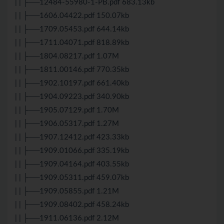
| | ├──12484-55980-1-PB.pdf 683.13kb
| | ├──1606.04422.pdf 150.07kb
| | ├──1709.05453.pdf 644.14kb
| | ├──1711.04071.pdf 818.89kb
| | ├──1804.08217.pdf 1.07M
| | ├──1811.00146.pdf 770.35kb
| | ├──1902.10197.pdf 661.40kb
| | ├──1904.09223.pdf 340.90kb
| | ├──1905.07129.pdf 1.70M
| | ├──1906.05317.pdf 1.27M
| | ├──1907.12412.pdf 423.33kb
| | ├──1909.01066.pdf 335.19kb
| | ├──1909.04164.pdf 403.55kb
| | ├──1909.05311.pdf 459.07kb
| | ├──1909.05855.pdf 1.21M
| | ├──1909.08402.pdf 458.24kb
| | ├──1911.06136.pdf 2.12M