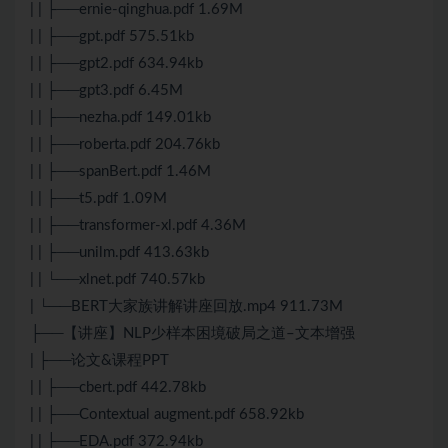
| | ├──ernie-qinghua.pdf 1.69M
| | ├──gpt.pdf 575.51kb
| | ├──gpt2.pdf 634.94kb
| | ├──gpt3.pdf 6.45M
| | ├──nezha.pdf 149.01kb
| | ├──roberta.pdf 204.76kb
| | ├──spanBert.pdf 1.46M
| | ├──t5.pdf 1.09M
| | ├──transformer-xl.pdf 4.36M
| | ├──unilm.pdf 413.63kb
| | └──xlnet.pdf 740.57kb
| └──BERT大家族讲解讲座回放.mp4 911.73M
├──【讲座】NLP少样本困境破局之道–文本增强
| ├──论文&课程PPT
| | ├──cbert.pdf 442.78kb
| | ├──Contextual augment.pdf 658.92kb
| | ├──EDA.pdf 372.94kb