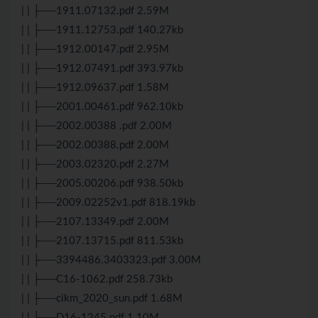
| | ├──1911.07132.pdf 2.59M
| | ├──1911.12753.pdf 140.27kb
| | ├──1912.00147.pdf 2.95M
| | ├──1912.07491.pdf 393.97kb
| | ├──1912.09637.pdf 1.58M
| | ├──2001.00461.pdf 962.10kb
| | ├──2002.00388 .pdf 2.00M
| | ├──2002.00388.pdf 2.00M
| | ├──2003.02320.pdf 2.27M
| | ├──2005.00206.pdf 938.50kb
| | ├──2009.02252v1.pdf 818.19kb
| | ├──2107.13349.pdf 2.00M
| | ├──2107.13715.pdf 811.53kb
| | ├──3394486.3403323.pdf 3.00M
| | ├──C16-1062.pdf 258.73kb
| | ├──cikm_2020_sun.pdf 1.68M
| | ├──D16-1245.pdf 1.10M