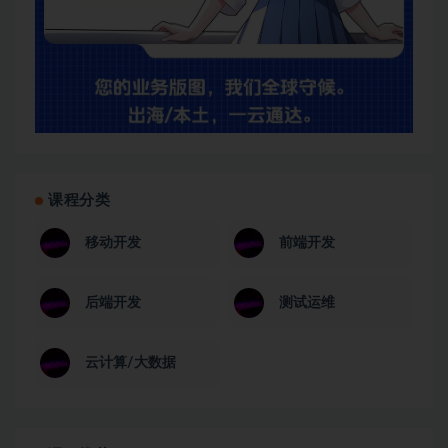
│   ├── [131M]  16-3epoll接口介绍

│   ├── [300M]  16-4epoll实现高并发web_server

│   ├── [173M]  16-5最小堆优先队列实现web_server
│   └── [175M]  16-6get,post参数解析

├── 第17章 Linux程序设计之：静态库和动态库/

│   ├── [132M]  17-1静态库链接

│   ├── [235M]  17-2共享库查找和命名规则

│   ├── [270M]  17-3动态库链接

│   ├── [ 55M]  17-4位置无关可执行文件PIE

│   └── [234M]  17-5linux设备驱动介绍

├── 第18章 算法与数据结构之：排序算法/

课程分类
│   ├── [134M]  18-1算法课程内容介绍

│   ├── [ 50M]  18-2算法分析简介

移动开发
前端开发
│   ├── [190M]  18-3基本数据结构链表,栈,队列

│   ├── [103M]  18-4基本算法思想递归,二分查找,回溯,
│   ├── [160M]  18-5冒泡,选择,插入,希尔排序算法

后端开发
测试运维
│   ├── [103M]  18-6归并排序算法

│   ├── [ 92M]  18-7快速排序算法

│   ├── [117M]  18-8二叉堆优先队列

云计算/大数据
│   ├── [106M]  18-9堆排序算法

│   └── [ 74M]  18-10桶排序,计数排序,基数排序算法

├── 第19章 算法与数据结构之：查找算法/

│   ├── [119M]  19-1数组和链表实现符号表

│   ├── [ 19M]  19-2二叉树
