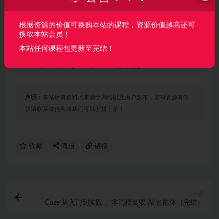
│   └── [ 41M]  5-6输入输出设备

├── 第6章 组成原理之：结合汇编学习C语言/

│   ├── [ 63M]  6-1组成原理下课程内容介绍

根据资源的价值可换购本站的课程，资源价值越高还可
│   ├── [161M]  6-2汇编和C语言结构

换取本站会员！
│   ├── [ 88M]  6-3常见x86汇编指令介绍

本站任何课程包更新至完结！
│   ├── [ 50M]  6-4x86指令的格式

│   ├── [ 69M]  6-5C语言函数外

│   ├── [221M]  6-6C语言函数

│   ├── [105M]  6-7C语言语句

│   ├── [ 57M]  6-8C语言运算符

声明：
本站所有资料均来源于网络以及用户发布，如对资源有争
│   ├── [ 75M]  6-9C语言printf函数

│   ├── [101M]  6-10预处理宏定义

议请联系微信客服我们可以安排下架！
│   ├── [ 82M]  6-11整数详解

│   ├── [201M]  6-12整数加减乘除

│   ├── [182M]  6-13类型转换规则

│   ├── [238M]  6-14浮点数

收藏
海报
链接
│   ├── [131M]  6-15浮点fpu指令

│   ├── [142M]  6-16浮点sse指令

│   ├── [296M]  6-17指针数组字符串

│   ├── [289M]  6-18结构体联合体枚举

│   ├── [188M]  6-19csapp的data-bomb-attack实验

上一篇
│   └── [319M]  6-20链接详解

Coze 从入门到实践， 零门槛驾驭 AI 智能体（完结）
├── 第7章 操作系统之：内核加载执行流程/
