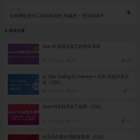
│   ├── [ 79M]  7-1i386分段机制

│   ├── [137M]  7-2bootloader加载流程

下一篇
│   ├── [250M]  7-3内核加载执行

全栈网络安全工程师精品班_陈鑫杰 – 带源码课件
│   ├── [180M]  7-4内核输入输出实现

│   └── [238M]  7-5内核打印函数调用堆栈

├── 第8章 操作系统之：物理内存和中断异常管理/

相关文章
│   ├── [103M]  8-1操作系统课程内容介绍

│   ├── [150M]  8-2i386分页机制

Java AI 高级全能工程师体系课
│   ├── [126M]  8-3i386分页实现

│   ├── [ 95M]  8-4物理内存管理初始化流程

│   ├── [201M]  8-5物理内存管理初始化流程实现

AI
2 周前
43
360
│   ├── [165M]  8-6物理内存分配算法

│   ├── [124M]  8-7物理内存分配算法实现

从 Vibe Coding 到 Harness × SDD 全栈开发实
│   ├── [110M]  8-8中断异常管理

战（完结）
│   ├── [254M]  8-9中断处理代码实现

│   └── [105M]  8-10外部中断使能代码实现

AI
1 月前
56
79
├── 第9章 操作系统之：进程和线程实现/

│   ├── [292M]  9-1内核线程实现

Java+AI全栈开发工程师（完结）
│   ├── [362M]  9-2用户进程实现

│   ├── [118M]  9-3系统调用的实现

│   ├── [118M]  9-4fork系统调用实现

AI
2 月前
117
180
│   └── [ 73M]  9-5wait_exit系统调用实现

├── 第10章 操作系统之：虚拟内存分配/

│   ├── [ 83M]  10-1缺页异常处理

程序员AI量化理财体系课（完结）