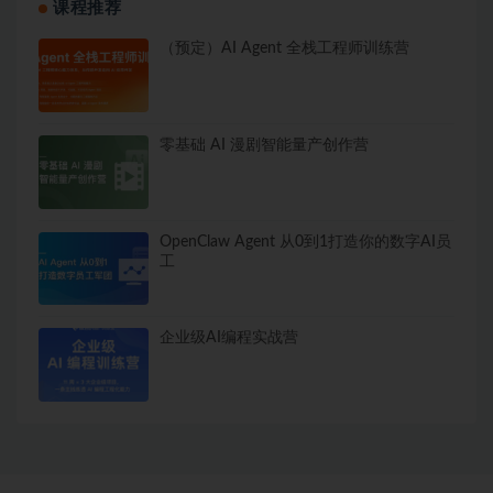
课程推荐
│   ├── [ 87M]  19-3二叉搜索树

│   ├── [ 53M]  19-4AVL树

（预定）AI Agent 全栈工程师训练营
│   ├── [178M]  19-5红黑树

│   ├── [128M]  19-6散列表

│   ├── [100M]  19-7跳表

│   └── [ 49M]  19-8布隆过滤器

├── 第20章 算法与数据结构之：图算法/

零基础 AI 漫剧智能量产创作营
│   ├── [ 43M]  20-1并查集Union-Find动态连通分量

│   ├── [144M]  20-2无向图深度和广度优先搜索

│   ├── [111M]  20-3连通分量,无环图,二分图

│   ├── [121M]  20-4有向图,拓扑排序,强连通分量

OpenClaw Agent 从0到1打造你的数字AI员
│   ├── [279M]  20-5最小生成树,Prim算法,Kruskal算
工
│   ├── [268M]  20-6最短路径,Dijkstra算法,Bellma
│   └── [ 91M]  20-7Astar寻路算法

├── 第21章 算法与数据结构之：字符串算法/

│   ├── [174M]  21-1字符串排序算法

企业级AI编程实战营
│   ├── [ 75M]  21-2单词查找树Tries树

│   ├── [ 71M]  21-3三向单词查找树

│   ├── [131M]  21-4暴力和KMP子字符串查找算法

│   ├── [ 35M]  21-5KMP子字符串查找算法版本2

│   ├── [112M]  21-6BoyerMoore,RabinKarp子字
│   └── [120M]  21-7AC自动机

└── 第22章 算法与数据结构之：动态规划和压缩算法/
