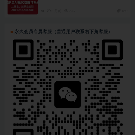
│   ├── [ 65M]  10-2fork写时复制实现

│   ├── [175M]  10-3malloc_free函数实现

AI
2 月前
347
180
│   └── [181M]  10-4页面置换算法介绍及实现

├── 第11章 操作系统之：进程调度和同步互斥/

│   ├── [ 80M]  11-1进程调度算法

│   ├── [123M]  11-2时间片轮转调度算法实现

永久会员专属客服（普通用户联系右下角客服）
│   ├── [ 64M]  11-3sleep系统调用实现

│   ├── [226M]  11-4多处理器系统实现

│   ├── [ 49M]  11-5多处理器调度简介

│   ├── [ 68M]  11-6同步互斥自旋锁信号量原子操作介绍
│   ├── [126M]  11-7自旋锁和信号量的实现

│   ├── [138M]  11-8用户态线程实现

│   └── [ 72M]  11-9进程间通信实现

├── 第12章 操作系统之：文件系统/

│   ├── [ 23M]  12-1文件系统介绍

│   ├── [ 91M]  12-2文件系统实现

│   ├── [134M]  12-3文件系统制作代码实现讲解

│   ├── [336M]  12-4文件系统加载的流程

│   ├── [130M]  12-5应用程序读写文件的接口

│   ├── [112M]  12-6大文件支持

│   ├── [ 55M]  12-7main函数参数传递实现

│   └── [127M]  12-8管道pipe的实现

├── 第13章 操作系统之：图形界面实现/

│   ├── [118M]  13-1GUI图形用户界面实现
