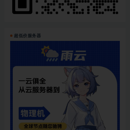
│   ├── [150M]  13-2桌面程序启动流程

│   ├── [180M]  13-3edit图形应用程序启动流程中文显示
│   └── [ 89M]  13-4鼠标移动,窗口切换移动流程

├── 第14章 Linux程序设计之：shell和进程操作接口/

│   ├── [ 89M]  14-1linux课程内容介绍

│   ├── [ 15M]  14-2linux简介

超低价服务器
│   ├── [151M]  14-3linux库函数使用

│   ├── [186M]  14-4shell和环境变量

│   ├── [ 82M]  14-5shell语句和函数

│   ├── [234M]  14-6正则表达式

│   └── [154M]  14-7进程操作接口

├── 第15章 Linux程序设计之：文件操作和信号处理/

│   ├── [122M]  15-1文件操作接口

│   ├── [ 69M]  15-2目录操作接口

│   ├── [169M]  15-3字符编码

│   ├── [175M]  15-4C语言宽字符

│   ├── [894M]  15-5信号使用和实现介绍

│   ├── [128M]  15-6终端介绍

│   ├── [407M]  15-7进程组和会话

│   └── [282M]  15-8信号实验

├── 第16章 Linux程序设计之：手写web服务器/

│   ├── [ 71M]  16-1网络编程接口socket介绍

│   ├── [ 74M]  16-2http协议,web_client,web_se