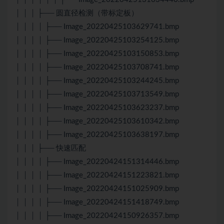
│ │ │ ├── 圆直径检测（带标定板）
│ │ │ │ ├── Image_20220425103629741.bmp
│ │ │ │ ├── Image_20220425103254125.bmp
│ │ │ │ ├── Image_20220425103150853.bmp
│ │ │ │ ├── Image_20220425103708741.bmp
│ │ │ │ ├── Image_20220425103244245.bmp
│ │ │ │ ├── Image_20220425103713549.bmp
│ │ │ │ ├── Image_20220425103623237.bmp
│ │ │ │ ├── Image_20220425103610342.bmp
│ │ │ │ ├── Image_20220425103638197.bmp
│ │ │ ├── 快速匹配
│ │ │ │ ├── Image_20220424151314446.bmp
│ │ │ │ ├── Image_20220424151223821.bmp
│ │ │ │ ├── Image_20220424151025909.bmp
│ │ │ │ ├── Image_20220424151418749.bmp
│ │ │ │ ├── Image_20220424150926357.bmp