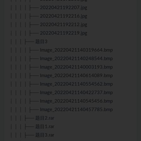
│ │ │ │ ├── 20220421192207.jpg
│ │ │ │ ├── 20220421192216.jpg
│ │ │ │ ├── 20220421192212.jpg
│ │ │ │ ├── 20220421192219.jpg
│ │ │ ├── 题目3
│ │ │ │ ├── Image_20220421140319664.bmp
│ │ │ │ ├── Image_20220421140248544.bmp
│ │ │ │ ├── Image_20220421140003193.bmp
│ │ │ │ ├── Image_20220421140614089.bmp
│ │ │ │ ├── Image_20220421140554562.bmp
│ │ │ │ ├── Image_20220421140422737.bmp
│ │ │ │ ├── Image_20220421140545456.bmp
│ │ │ │ ├── Image_20220421140457785.bmp
│ │ │ ├── 题目2.rar
│ │ │ ├── 题目1.rar
│ │ │ ├── 题目3.rar