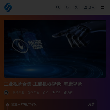
登录
全部
工业视觉合集-工浦机器视觉+海康视觉
后端开发
3 年前
0
156
免费
普通用户用户特权：
免费