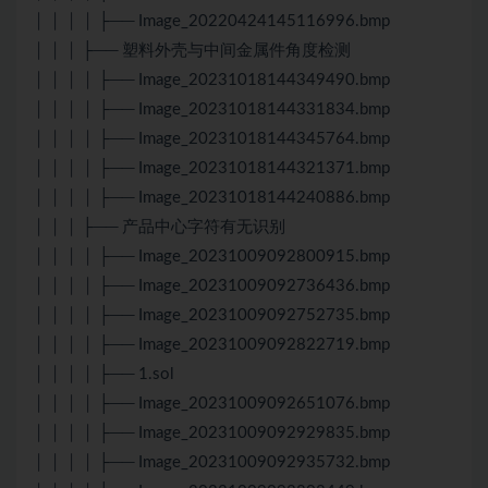
│ │ │ │ ├── Image_20220424145116996.bmp
│ │ │ ├── 塑料外壳与中间金属件角度检测
│ │ │ │ ├── Image_20231018144349490.bmp
│ │ │ │ ├── Image_20231018144331834.bmp
│ │ │ │ ├── Image_20231018144345764.bmp
│ │ │ │ ├── Image_20231018144321371.bmp
│ │ │ │ ├── Image_20231018144240886.bmp
│ │ │ ├── 产品中心字符有无识别
│ │ │ │ ├── Image_20231009092800915.bmp
│ │ │ │ ├── Image_20231009092736436.bmp
│ │ │ │ ├── Image_20231009092752735.bmp
│ │ │ │ ├── Image_20231009092822719.bmp
│ │ │ │ ├── 1.sol
│ │ │ │ ├── Image_20231009092651076.bmp
│ │ │ │ ├── Image_20231009092929835.bmp
│ │ │ │ ├── Image_20231009092935732.bmp