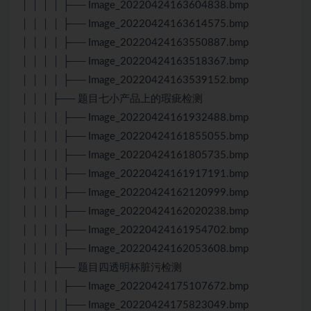
│ │ │ │ ├── Image_20220424163604838.bmp
│ │ │ │ ├── Image_20220424163614575.bmp
│ │ │ │ ├── Image_20220424163550887.bmp
│ │ │ │ ├── Image_20220424163518367.bmp
│ │ │ │ ├── Image_20220424163539152.bmp
│ │ │ ├── 题目七小产品上的瑕疵检测
│ │ │ │ ├── Image_20220424161932488.bmp
│ │ │ │ ├── Image_20220424161855055.bmp
│ │ │ │ ├── Image_20220424161805735.bmp
│ │ │ │ ├── Image_20220424161917191.bmp
│ │ │ │ ├── Image_20220424162120999.bmp
│ │ │ │ ├── Image_20220424162020238.bmp
│ │ │ │ ├── Image_20220424161954702.bmp
│ │ │ │ ├── Image_20220424162053608.bmp
│ │ │ ├── 题目四透明杯脏污检测
│ │ │ │ ├── Image_20220424175107672.bmp
│ │ │ │ ├── Image_20220424175823049.bmp