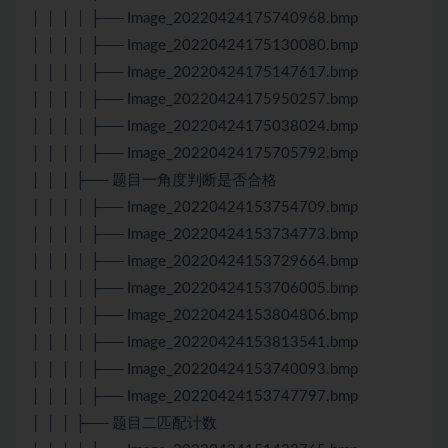
│ │ │ │ ├── Image_20220424175740968.bmp
│ │ │ │ ├── Image_20220424175130080.bmp
│ │ │ │ ├── Image_20220424175147617.bmp
│ │ │ │ ├── Image_20220424175950257.bmp
│ │ │ │ ├── Image_20220424175038024.bmp
│ │ │ │ ├── Image_20220424175705792.bmp
│ │ │ ├── 题目一角度判断是否合格
│ │ │ │ ├── Image_20220424153754709.bmp
│ │ │ │ ├── Image_20220424153734773.bmp
│ │ │ │ ├── Image_20220424153729664.bmp
│ │ │ │ ├── Image_20220424153706005.bmp
│ │ │ │ ├── Image_20220424153804806.bmp
│ │ │ │ ├── Image_20220424153813541.bmp
│ │ │ │ ├── Image_20220424153740093.bmp
│ │ │ │ ├── Image_20220424153747797.bmp
│ │ │ ├── 题目二匹配计数