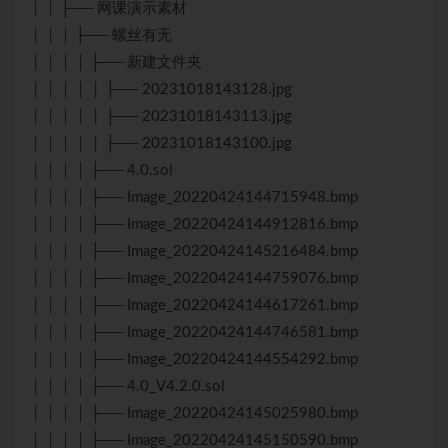
│ │ ├── 网课演示素材
│ │ │ ├── 螺丝有无
│ │ │ │ ├── 新建文件夹
│ │ │ │ │ ├── 20231018143128.jpg
│ │ │ │ │ ├── 20231018143113.jpg
│ │ │ │ │ ├── 20231018143100.jpg
│ │ │ │ ├── 4.0.sol
│ │ │ │ ├── Image_20220424144715948.bmp
│ │ │ │ ├── Image_20220424144912816.bmp
│ │ │ │ ├── Image_20220424145216484.bmp
│ │ │ │ ├── Image_20220424144759076.bmp
│ │ │ │ ├── Image_20220424144617261.bmp
│ │ │ │ ├── Image_20220424144746581.bmp
│ │ │ │ ├── Image_20220424144554292.bmp
│ │ │ │ ├── 4.0_V4.2.0.sol
│ │ │ │ ├── Image_20220424145025980.bmp
│ │ │ │ ├── Image_20220424145150590.bmp