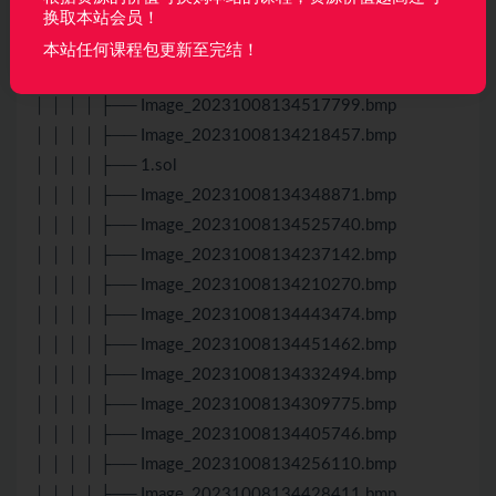
│ │ │ │ ├── Image_20231008134416826.bmp
换取本站会员！
│ │ │ │ ├── Image_20231008134438281.bmp
本站任何课程包更新至完结！
│ │ │ │ ├── Image_20231008134326951.bmp
│ │ │ │ ├── Image_20231008134517799.bmp
│ │ │ │ ├── Image_20231008134218457.bmp
│ │ │ │ ├── 1.sol
│ │ │ │ ├── Image_20231008134348871.bmp
│ │ │ │ ├── Image_20231008134525740.bmp
│ │ │ │ ├── Image_20231008134237142.bmp
│ │ │ │ ├── Image_20231008134210270.bmp
│ │ │ │ ├── Image_20231008134443474.bmp
│ │ │ │ ├── Image_20231008134451462.bmp
│ │ │ │ ├── Image_20231008134332494.bmp
│ │ │ │ ├── Image_20231008134309775.bmp
│ │ │ │ ├── Image_20231008134405746.bmp
│ │ │ │ ├── Image_20231008134256110.bmp
│ │ │ │ ├── Image_20231008134428411.bmp