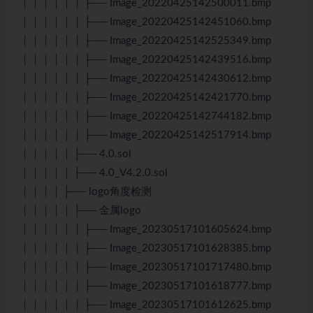
│ │ │ │ │ │ ├── Image_20220425142500011.bmp
│ │ │ │ │ │ ├── Image_20220425142451060.bmp
│ │ │ │ │ │ ├── Image_20220425142525349.bmp
│ │ │ │ │ │ ├── Image_20220425142439516.bmp
│ │ │ │ │ │ ├── Image_20220425142430612.bmp
│ │ │ │ │ │ ├── Image_20220425142421770.bmp
│ │ │ │ │ │ ├── Image_20220425142744182.bmp
│ │ │ │ │ │ ├── Image_20220425142517914.bmp
│ │ │ │ │ ├── 4.0.sol
│ │ │ │ │ ├── 4.0_V4.2.0.sol
│ │ │ │ ├── logo角度检测
│ │ │ │ │ ├── 金属logo
│ │ │ │ │ │ ├── Image_20230517101605624.bmp
│ │ │ │ │ │ ├── Image_20230517101628385.bmp
│ │ │ │ │ │ ├── Image_20230517101717480.bmp
│ │ │ │ │ │ ├── Image_20230517101618777.bmp
│ │ │ │ │ │ ├── Image_20230517101612625.bmp