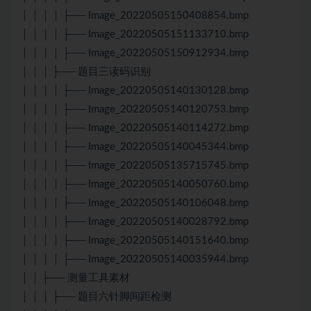
│ │ │ │ ├── Image_20220505150408854.bmp
│ │ │ │ ├── Image_20220505151133710.bmp
│ │ │ │ ├── Image_20220505150912934.bmp
│ │ │ ├── 题目三读码识别
│ │ │ │ ├── Image_20220505140130128.bmp
│ │ │ │ ├── Image_20220505140120753.bmp
│ │ │ │ ├── Image_20220505140114272.bmp
│ │ │ │ ├── Image_20220505140045344.bmp
│ │ │ │ ├── Image_20220505135715745.bmp
│ │ │ │ ├── Image_20220505140050760.bmp
│ │ │ │ ├── Image_20220505140106048.bmp
│ │ │ │ ├── Image_20220505140028792.bmp
│ │ │ │ ├── Image_20220505140151640.bmp
│ │ │ │ ├── Image_20220505140035944.bmp
│ │ ├── 测量工具素材
│ │ │ ├── 题目六针脚间距检测