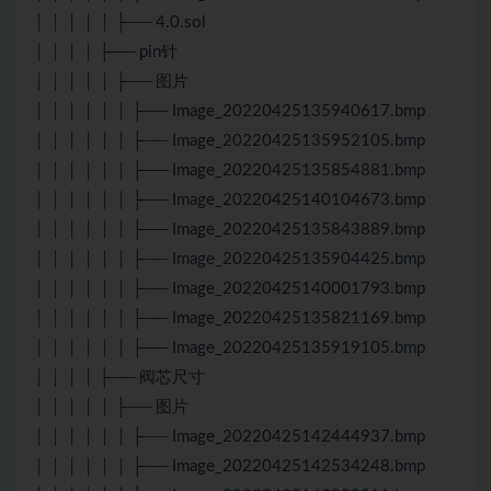
│ │ │ │ │ ├── 4.0.sol
│ │ │ │ ├── pin针
│ │ │ │ │ ├── 图片
│ │ │ │ │ │ ├── Image_20220425135940617.bmp
│ │ │ │ │ │ ├── Image_20220425135952105.bmp
│ │ │ │ │ │ ├── Image_20220425135854881.bmp
│ │ │ │ │ │ ├── Image_20220425140104673.bmp
│ │ │ │ │ │ ├── Image_20220425135843889.bmp
│ │ │ │ │ │ ├── Image_20220425135904425.bmp
│ │ │ │ │ │ ├── Image_20220425140001793.bmp
│ │ │ │ │ │ ├── Image_20220425135821169.bmp
│ │ │ │ │ │ ├── Image_20220425135919105.bmp
│ │ │ │ ├── 阀芯尺寸
│ │ │ │ │ ├── 图片
│ │ │ │ │ │ ├── Image_20220425142444937.bmp
│ │ │ │ │ │ ├── Image_20220425142534248.bmp