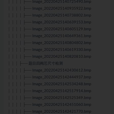
│ │ │ │ ├── Image_20220425140725490.bmp
│ │ │ │ ├── Image_20220425140935922.bmp
│ │ │ │ ├── Image_20220425140738802.bmp
│ │ │ │ ├── Image_20220425140639153.bmp
│ │ │ │ ├── Image_20220425140605129.bmp
│ │ │ │ ├── Image_20220425140649361.bmp
│ │ │ │ ├── Image_20220425140804802.bmp
│ │ │ │ ├── Image_20220425140619330.bmp
│ │ │ │ ├── Image_20220425140820810.bmp
│ │ │ ├── 题目四阀芯尺寸检测
│ │ │ │ ├── Image_20220425142430612.bmp
│ │ │ │ ├── Image_20220425142444937.bmp
│ │ │ │ ├── Image_20220425142534248.bmp
│ │ │ │ ├── Image_20220425142517914.bmp
│ │ │ │ ├── Image_20220425142525349.bmp
│ │ │ │ ├── Image_20220425142451060.bmp
│ │ │ │ ├── Image_20220425142421770.bmp