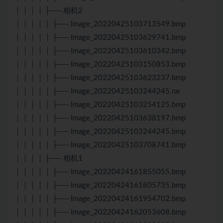
│ │ │ │ ├── 相机2
│ │ │ │ │ ├── Image_20220425103713549.bmp
│ │ │ │ │ ├── Image_20220425103629741.bmp
│ │ │ │ │ ├── Image_20220425103610342.bmp
│ │ │ │ │ ├── Image_20220425103150853.bmp
│ │ │ │ │ ├── Image_20220425103623237.bmp
│ │ │ │ │ ├── Image_20220425103244245.rar
│ │ │ │ │ ├── Image_20220425103254125.bmp
│ │ │ │ │ ├── Image_20220425103638197.bmp
│ │ │ │ │ ├── Image_20220425103244245.bmp
│ │ │ │ │ ├── Image_20220425103708741.bmp
│ │ │ │ ├── 相机1
│ │ │ │ │ ├── Image_20220424161855055.bmp
│ │ │ │ │ ├── Image_20220424161805735.bmp
│ │ │ │ │ ├── Image_20220424161954702.bmp
│ │ │ │ │ ├── Image_20220424162053608.bmp