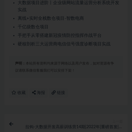
大数据项目进阶丨企业级网站流量运营分析系统开发
实战
离线+实时全栈数仓项目-智数电商
千亿级数仓项目
手把手从零搭建新冠疫情防控指挥作战平台
硬核剖析三大运营商电信信号强度诊断项目实战
声明：
本站所有资料均来源于网络以及用户发布，如对资源有争
议请联系微信客服我们可以安排下架！
收藏
海报
链接
上一篇
拉钩-大数据开发高薪训练营14期|2022年|重磅首发|完