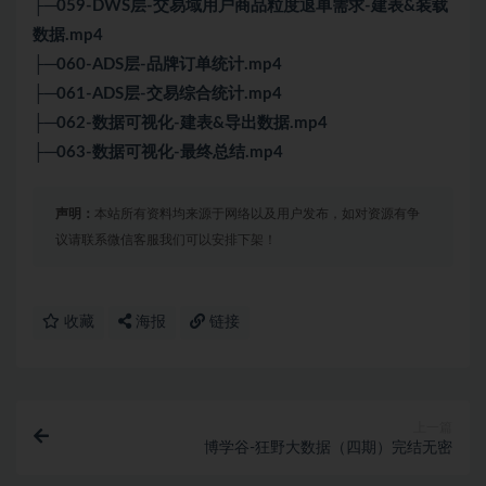
├─059-DWS层-交易域用户商品粒度退单需求-建表&装载
数据.mp4
├─060-ADS层-品牌订单统计.mp4
├─061-ADS层-交易综合统计.mp4
├─062-数据可视化-建表&导出数据.mp4
├─063-数据可视化-最终总结.mp4
声明：
本站所有资料均来源于网络以及用户发布，如对资源有争
议请联系微信客服我们可以安排下架！
收藏
海报
链接
上一篇
博学谷-狂野大数据（四期）完结无密