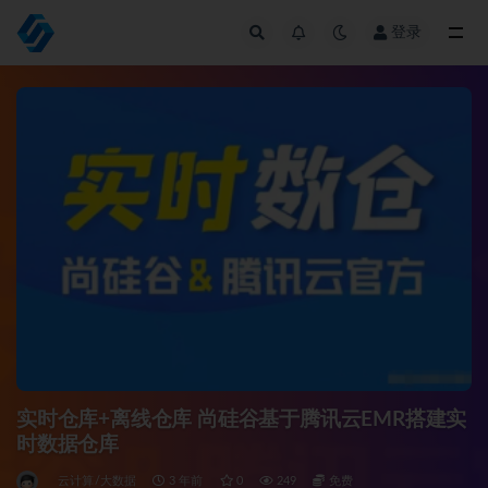
登录
全部
实时仓库+离线仓库 尚硅谷基于腾讯云EMR搭建实
时数据仓库
云计算/大数据
3 年前
0
249
免费