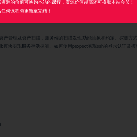
题和难点
据资源的价值可换购本站的课程，资源价值越高还可换取本站会员！
站任何课程包更新至完结！
资产管理及资产扫描，服务端的扫描发现,功能抽象和约定、探测方
lib模块实现服务存活探测、如何使用pexpect实现ssh的登录认证及
)