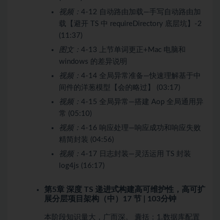
视频：
4-12 自动路由加载—手写自动路由加
载【避开 TS 中 requireDirectory 底层坑】-2
(11:37)
图文：
4-13 上节单词更正+Mac 电脑和
windows 的差异说明
视频：
4-14 全局异常准备—快速理解基于中
间件的洋葱模型【会的略过】 (03:17)
视频：
4-15 全局异常—搭建 Aop 全局通用异
常 (05:10)
视频：
4-16 响应处理—响应成功和响应失败
精简封装 (04:56)
视频：
4-17 日志封装—灵活运用 TS 封装
log4js (16:17)
第5章 深度 TS 递进式构建高可维护性，高可扩
展分层项目架构（中）
17 节 | 103分钟
本阶段知识量大，广而深。 囊括：1.数据库配置