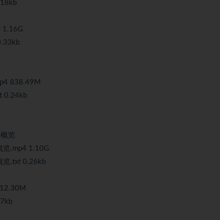
18kb
1.16G
.33kb
 838.49M
0.24kb
件概览
.mp4 1.10G
txt 0.26kb
12.30M
7kb