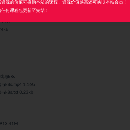
据资源的价值可换购本站的课程，资源价值越高还可换取本站会员！
站任何课程包更新至完结！
1.21G
24kb
础与k8s
8s.mp4 1.16G
s.txt 0.23kb
13.41M