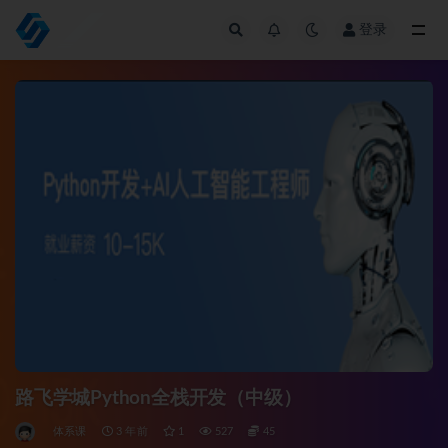
登录
全部
路飞学城Python全栈开发（中级）
体系课
3 年前
1
527
45