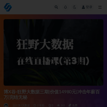
登录
全部
博X谷-狂野大数据三期|价值14980元|冲击年薪百
万|完结无秘
云计算/大数据
3 年前
0
165
免费