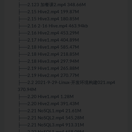
├──2.123 加餐课2.mp4 348.66M
├──2.15 Hive2.mp4 199.87M
├──2.15 Hive3.mp4 180.85M
├──2.16 2-16 Hive.mp4 463.94kb
├──2.16 Hive2.mp4 453.29M
├──2.17 Hive1.mp4 404.89M
├──2.18 Hive1.mp4 585.47M
├──2.18 Hive2.mp4 218.85M
├──2.18 Hive3.mp4 297.94M
├──2.19 Hive1.mp4 265.88M
├──2.19 Hive2.mp4 270.77M
├──2.2 2021-9-29-Linux-开发环境构建021.mp4
370.94M
├──2.20 Hive1.mp4 1.28M
├──2.20 Hive2.mp4 391.43M
├──2.21 NoSQL1.mp4 21.61M
├──2.21 NoSQL2.mp4 545.28M
├──2.21 NoSQL3.mp4 913.31M