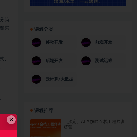
分我
能实
课程分类
移动开发
前端开发
式、
后端开发
测试运维
。
云计算/大数据
面
课程推荐
×
（预定）AI Agent 全栈工程师训
练营