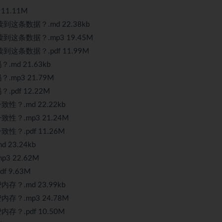
1.11M
这条数据？.md 22.38kb
这条数据？.mp3 19.45M
条数据？.pdf 11.99M
d 21.63kb
p3 21.79M
df 12.22M
.md 22.22kb
.mp3 21.24M
.pdf 11.26M
3.24kb
 22.62M
 9.63M
.md 23.99kb
.mp3 24.78M
.pdf 10.50M