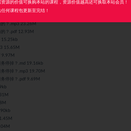
6M
据资源的价值可换购本站的课程，资源价值越高还可换取本站会员！
M
站任何课程包更新至完结！
md 21.72kb
mp3 23.26M
pdf 12.93M
5.25kb
15.65M
9.97M
？.md 19.16kb
掉？.mp3 19.70M
？.pdf 9.69M
9kb
31M
8M
90kb
.45M
04M