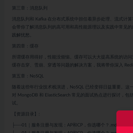
第三章：消息队列
消息队列和
Kafka
在分布式系统中担任着异步处理、流式计算
会带你了解消息队列的高可用和高性能原理以及实践中常见的
践解忧愁。
第四章：缓存
所谓缓存用得好，性能没烦恼。缓存可以大大提高系统的访问
缓存击穿、雪崩、穿透等问题的解决方案，我将带你深入 Red
第五章：NoSQL
随着这些年行业技术栈演进，NoSQL 已经变得日益重要。这一
对
MongoDB
和 ElasticSearch 常见的面试热点进
试。
【资源目录】:
├──01｜服务注册与发现：AP和CP，你选哪个？.md 19.26k