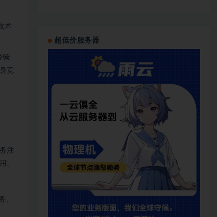
技术
。
超低价服务器
经验
身竞
务注
用。
务、