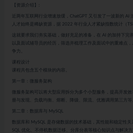
【资源介绍】:
近两年互联网行业增速放缓，
ChatGPT
又引发了一波新的
AI
人才始终是稀缺资源，据 2022 年行业人才紧缺指数统计（TSI
这就要求我们夯实基础，做好充足的准备，在
AI
的加持下完
以及
面试
辅导员的经历，筛选并梳理工作及
面试
中的重难点，
争力。
课程设计
课程共包含五个模块的内容。
第一章：
微服务
架构
微服务
架构可以将大型应用拆分为多个小型服务，提高开发效
册与发现、负载均衡、熔断、降级、限流、优雅调用第三方等
第二章：数据库与
MySQL
数据库和
MySQL
是存储数据的技术基础，其性能和稳定性关
SQL 优化、不停机数据迁移、分库分表等核心知识点与解决