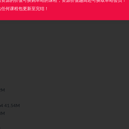
据资源的价值可换购本站的课程，资源价值越高还可换取本站会员！
站任何课程包更新至完结！
2M
 41.54M
3M