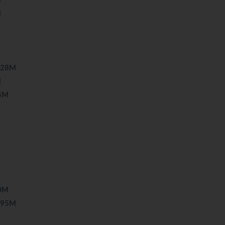
M
M
28M
M
5M
0M
95M