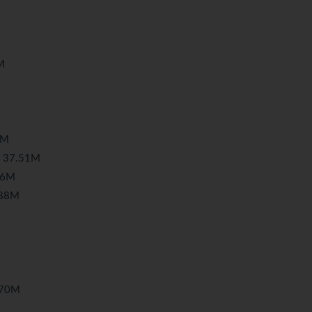
M
7M
37.51M
46M
88M
70M