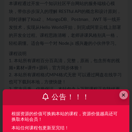
本课程通过开发一个知识社区平台网站的服务端核心模
块，带你步步深入的理解 RESTful API的概念和设计原则，
同时讲解了Koa2 、MongoDB、Postman、JWT 等一线开
发技术，实现从Hello World开始，到完成阿里云线上部署
的开发全过程。课程思路清晰，老师讲课风格别具一格，
轻松易懂。适合每一个对 Node.js 感兴趣的小伙伴学习。
课程说明
1. 本站所有课程百分百高清，完整，原画，包含所有的视
频+素材+课件+源码，官方同步体验！
2. 本站所有课程格式MP4格式无密 可以通过网盘在线学习
也可下载到本地，方便快捷！
3. 官方品质，信誉保证，本站包含上万部课程正在陆续更
×
公告！！！
新，感谢同学们的信任与支持，保证让同学们满意
4. 所有课程都会包更新，只要官方更新本站延迟2-3天就会
更新。
根据资源的价值可换购本站的课程，资源价值越高还可
换取本站会员！
声明：
本站所有资料均来源于网络以及用户发布，如对资源有争
本站任何课程包更新至完结！
议请联系微信客服我们可以安排下架！