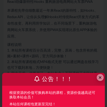
React劲爆新特性Hooks 重构旅游电商网站火车票PWA
本课程先带你细数最近一年来React的新特性，如Hooks、
Redux API，让你从头理解Hooks对传统React开发方式的革
命性改变。再利用所学知识，在不同场景下，重构旅游电
商网站火车票系统，并使用PWA实现堪比原生APP体验的
应用。
课程说明
1. 本站所有课程百分百高清，完整，原画，包含所有的视
频+素材+课件+源码，官方同步体验！
2. 本站所有课程格式MP4格式无密 可以通过网盘在线学习
也可下载到本地，方便快捷！
3. 官方品质，信誉保证，本站包含上万部课程正在陆续更
×
公告！！！
新，感谢同学们的信任与支持，保证让同学们满意
4. 所有课程都会包更新，只要官方更新本站延迟2-3天就会
更新。
根据资源的价值可换购本站的课程，资源价值越高还可
换取本站会员！
声明：
本站所有资料均来源于网络以及用户发布，如对资源有争
本站任何课程包更新至完结！