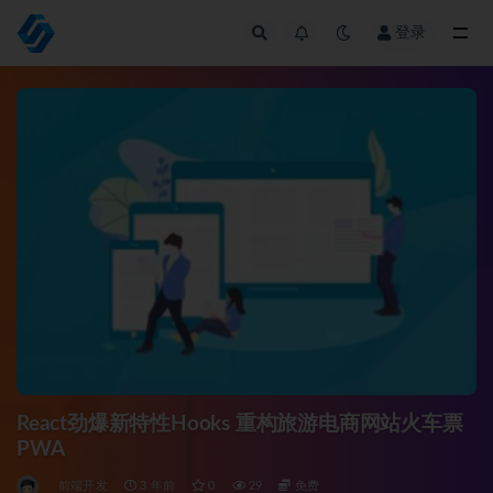
登录
全部
React劲爆新特性Hooks 重构旅游电商网站火车票
PWA
前端开发
3 年前
0
29
免费