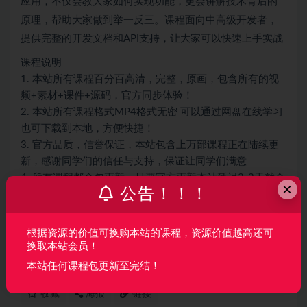
应用，不仅会教大家如何实现功能，更会讲解技术背后的
原理，帮助大家做到举一反三。课程面向中高级开发者，
提供完整的开发文档和API支持，让大家可以快速上手实战
课程说明
1. 本站所有课程百分百高清，完整，原画，包含所有的视
频+素材+课件+源码，官方同步体验！
2. 本站所有课程格式MP4格式无密 可以通过网盘在线学习
也可下载到本地，方便快捷！
3. 官方品质，信誉保证，本站包含上万部课程正在陆续更
新，感谢同学们的信任与支持，保证让同学们满意
4. 所有课程都会包更新，只要官方更新本站延迟2-3天就会
×
公告！！！
更新。
声明：
本站所有资料均来源于网络以及用户发布，如对资源有争
根据资源的价值可换购本站的课程，资源价值越高还可
议请联系微信客服我们可以安排下架！
换取本站会员！
本站任何课程包更新至完结！
收藏
海报
链接