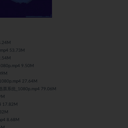
.24M
p4 53.73M
.54M
p.mp4 9.50M
09M
0p.mp4 27.64M
统_1080p.mp4 79.06M
9M
17.82M
32M
4 8.68M
5M