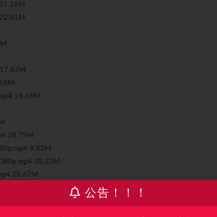
1.26M
2.81M
6M
17.87M
.56M
p4 19.68M
M
 28.79M
0p.mp4 9.82M
p.mp4 20.22M
4 28.67M
M
公告！！！
mp4 30.69M
7.18M