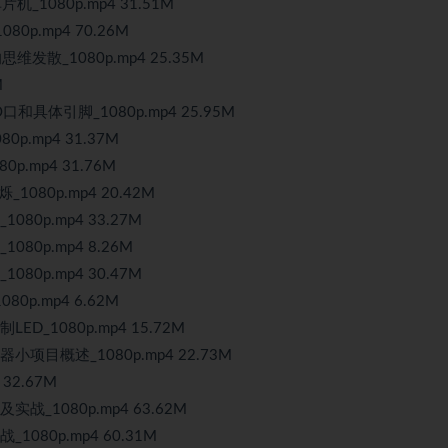
_1080p.mp4 31.51M
0p.mp4 70.26M
发散_1080p.mp4 25.35M
M
O口和具体引脚_1080p.mp4 25.95M
p.mp4 31.37M
p.mp4 31.76M
1080p.mp4 20.42M
80p.mp4 33.27M
80p.mp4 8.26M
80p.mp4 30.47M
0p.mp4 6.62M
D_1080p.mp4 15.72M
小项目概述_1080p.mp4 22.73M
32.67M
战_1080p.mp4 63.62M
1080p.mp4 60.31M