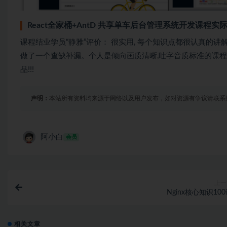
React全家桶+AntD 共享单车后台管理系统开发课程
课程结业学员“静雅”评价： 很实用, 每个知识点都很认真的讲解,对rea
做了一个查缺补漏。个人是倾向画质清晰,吐字音质标准的课程
品!!!
声明：
本站所有资料均来源于网络以及用户发布，如对资源有争议请联系
阿小白
会员
上一
Nginx核心知识10
相关文章