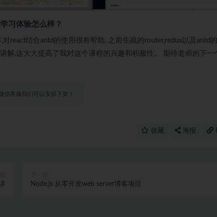
实际学习体验怎么样？
ct结合antd的使用很有帮助, 之前生疏的router,redux以及antd
讲解,这大大提高了我对这个课程的兴趣和积极性。 期待老师的下一
微信客服我们可以安排下架！
收藏
海报
篇
下一篇
0讲
Node.js 从零开发web server博客项目