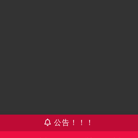
公告！！！