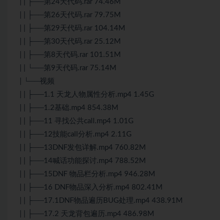
| | ├──第24天代码.rar 74.46M
| | ├──第26天代码.rar 79.75M
| | ├──第29天代码.rar 104.14M
| | ├──第30天代码.rar 25.12M
| | ├──第8天代码.rar 101.51M
| | └──第9天代码.rar 75.14M
| └──视频
| | ├──1.1 天龙人物属性分析.mp4 1.45G
| | ├──1.2基础.mp4 854.38M
| | ├──11 寻找公共call.mp4 1.01G
| | ├──12技能call分析.mp4 2.11G
| | ├──13DNF发包详解.mp4 760.82M
| | ├──14喊话功能探讨.mp4 788.52M
| | ├──15DNF 物品栏分析.mp4 946.28M
| | ├──16 DNF物品深入分析.mp4 802.41M
| | ├──17.1DNF物品遍历BUG处理.mp4 438.91M
| | ├──17.2 天龙背包遍历.mp4 486.98M