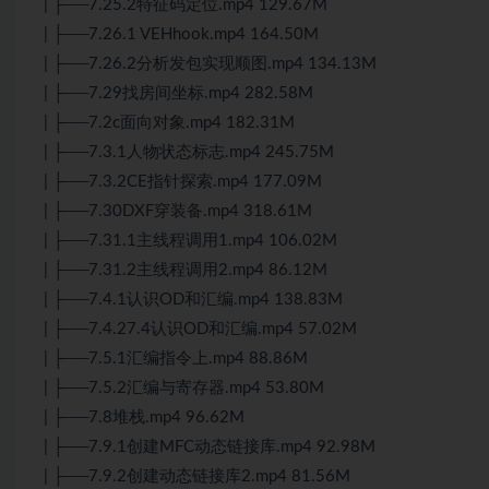
| ├──7.25.2特征码定位.mp4 129.67M
| ├──7.26.1 VEHhook.mp4 164.50M
| ├──7.26.2分析发包实现顺图.mp4 134.13M
| ├──7.29找房间坐标.mp4 282.58M
| ├──7.2c面向对象.mp4 182.31M
| ├──7.3.1人物状态标志.mp4 245.75M
| ├──7.3.2CE指针探索.mp4 177.09M
| ├──7.30DXF穿装备.mp4 318.61M
| ├──7.31.1主线程调用1.mp4 106.02M
| ├──7.31.2主线程调用2.mp4 86.12M
| ├──7.4.1认识OD和汇编.mp4 138.83M
| ├──7.4.27.4认识OD和汇编.mp4 57.02M
| ├──7.5.1汇编指令上.mp4 88.86M
| ├──7.5.2汇编与寄存器.mp4 53.80M
| ├──7.8堆栈.mp4 96.62M
| ├──7.9.1创建MFC动态链接库.mp4 92.98M
| ├──7.9.2创建动态链接库2.mp4 81.56M