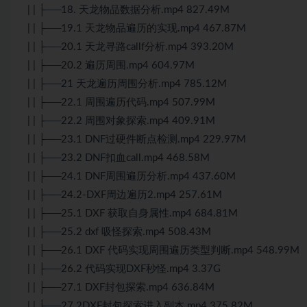
| | ├──18. 天龙物品数据分析.mp4 827.49M
| | ├──19.1 天龙物品遍历的实现.mp4 467.87M
| | ├──20.1 天龙寻路callf分析.mp4 393.20M
| | ├──20.2 遍历周围.mp4 604.97M
| | ├──21 天龙遍历周围分析.mp4 785.12M
| | ├──22.1 周围遍历代码.mp4 507.99M
| | ├──22.2 周围对象探索.mp4 409.91M
| | ├──23.1 DNF过硬件断点检测.mp4 229.97M
| | ├──23.2 DNF扣血call.mp4 468.58M
| | ├──24.1 DNF周围遍历分析.mp4 437.60M
| | ├──24.2-DXF周边遍历2.mp4 257.61M
| | ├──25.1 DXF 获取自身属性.mp4 684.81M
| | ├──25.2 dxf 吸怪探索.mp4 508.43M
| | ├──26.1 DXF 代码实现周围遍历类型判断.mp4 548.99M
| | ├──26.2 代码实现DXF秒怪.mp4 3.37G
| | ├──27.1 DXF封包探索.mp4 636.84M
| | ├──27.2DXF封包探索进入副本.mp4 375.82M