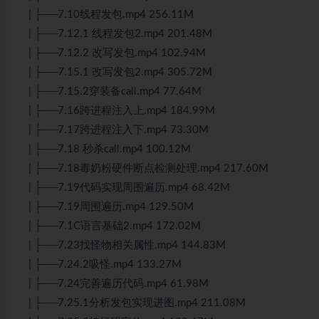
| ├──7.10线程发包.mp4 256.11M
| ├──7.12.1 线程发包2.mp4 201.48M
| ├──7.12.2 改写发包.mp4 102.94M
| ├──7.15.1 改写发包2.mp4 305.72M
| ├──7.15.2穿装备call.mp4 77.64M
| ├──7.16跨进程注入上.mp4 184.99M
| ├──7.17跨进程注入下.mp4 73.30M
| ├──7.18 秒杀call.mp4 100.12M
| ├──7.18毒奶粉硬件断点检测处理.mp4 217.60M
| ├──7.19代码实现周围遍历.mp4 68.42M
| ├──7.19周围遍历.mp4 129.50M
| ├──7.1C语言基础2.mp4 172.02M
| ├──7.23找怪物相关属性.mp4 144.83M
| ├──7.24.2吸怪.mp4 133.27M
| ├──7.24完善遍历代码.mp4 61.98M
| ├──7.25.1分析发包实现进图.mp4 211.08M