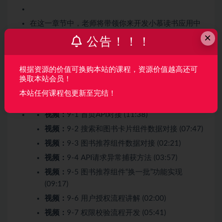
在这一章节中，老师将带领你来开发小慕读书应用中
×
的用户授权。其中包括如何进行用户授权，以及判断
公告！！！
用户权限、获取 OpenID 等内容，尽量呈现出一套用
户授权登录的完整流程。
根据资源的价值可换购本站的课程，资源价值越高还可
换取本站会员！
收起列表
本站任何课程包更新至完结！
视频：
9-1 首页API对接 (11:38)
视频：
9-2 搜索和图书卡片组件数据对接 (07:47)
视频：
9-3 图书推荐组件数据对接 (02:21)
视频：
9-4 API请求异常捕获方法 (03:57)
视频：
9-5 图书推荐组件“换一批”功能实现
(09:17)
视频：
9-6 用户授权流程讲解 (02:00)
视频：
9-7 权限校验流程开发 (05:41)