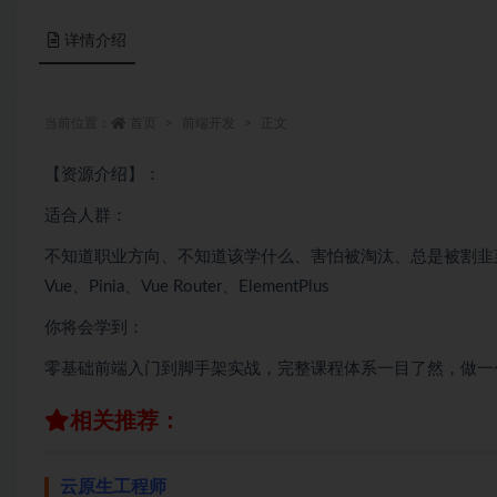
详情介绍
当前位置：
首页
前端开发
正文
【资源介绍】：
适合人群：
不知道职业方向、不知道该学什么、害怕被淘汰、总是被割韭菜；想要
Vue、Pinia、Vue Router、ElementPlus
你将会学到：
零基础前端入门到脚手架实战，完整课程体系一目了然，做一
相关推荐：
云原生工程师