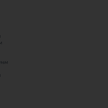
M
M
96M
M