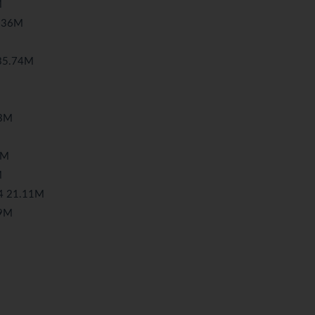
M
36M
5.74M
3M
1M
M
21.11M
9M