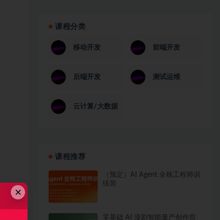
课程分类
移动开发
前端开发
后端开发
测试运维
云计算/大数据
课程推荐
（预定）AI Agent 全栈工程师训
练营
×
零基础 AI 漫剧智能量产创作营