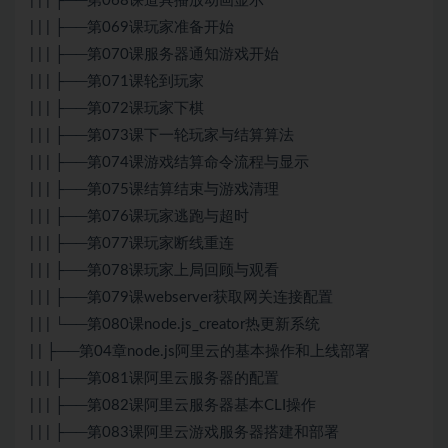
| | | ├──第068课道具播放动画显示
| | | ├──第069课玩家准备开始
| | | ├──第070课服务器通知游戏开始
| | | ├──第071课轮到玩家
| | | ├──第072课玩家下棋
| | | ├──第073课下一轮玩家与结算算法
| | | ├──第074课游戏结算命令流程与显示
| | | ├──第075课结算结束与游戏清理
| | | ├──第076课玩家逃跑与超时
| | | ├──第077课玩家断线重连
| | | ├──第078课玩家上局回顾与观看
| | | ├──第079课webserver获取网关连接配置
| | | └──第080课node.js_creator热更新系统
| | ├──第04章node.js阿里云的基本操作和上线部署
| | | ├──第081课阿里云服务器的配置
| | | ├──第082课阿里云服务器基本CLI操作
| | | ├──第083课阿里云游戏服务器搭建和部署