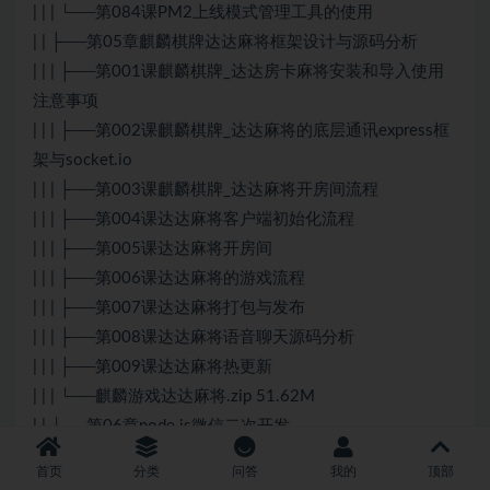
| | | └──第084课PM2上线模式管理工具的使用
| | ├──第05章麒麟棋牌达达麻将框架设计与源码分析
| | | ├──第001课麒麟棋牌_达达房卡麻将安装和导入使用
注意事项
| | | ├──第002课麒麟棋牌_达达麻将的底层通讯express框
架与socket.io
| | | ├──第003课麒麟棋牌_达达麻将开房间流程
| | | ├──第004课达达麻将客户端初始化流程
| | | ├──第005课达达麻将开房间
| | | ├──第006课达达麻将的游戏流程
| | | ├──第007课达达麻将打包与发布
| | | ├──第008课达达麻将语音聊天源码分析
| | | ├──第009课达达麻将热更新
| | | └──麒麟游戏达达麻将.zip 51.62M
| | └──第06章node.js微信二次开发
| | | └──第085课微信网页授权
首页
分类
问答
我的
顶部
| ├──视频课件