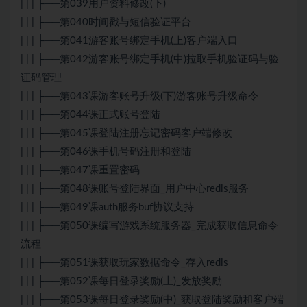
| | | ├──第039用户资料修改(下)
| | | ├──第040时间戳与短信验证平台
| | | ├──第041游客账号绑定手机(上)客户端入口
| | | ├──第042游客账号绑定手机(中)拉取手机验证码与验
证码管理
| | | ├──第043课游客账号升级(下)游客账号升级命令
| | | ├──第044课正式账号登陆
| | | ├──第045课登陆注册忘记密码客户端修改
| | | ├──第046课手机号码注册和登陆
| | | ├──第047课重置密码
| | | ├──第048课账号登陆界面_用户中心redis服务
| | | ├──第049课auth服务buf协议支持
| | | ├──第050课编写游戏系统服务器_完成获取信息命令
流程
| | | ├──第051课获取玩家数据命令_存入redis
| | | ├──第052课每日登录奖励(上)_发放奖励
| | | ├──第053课每日登录奖励(中)_获取登陆奖励和客户端