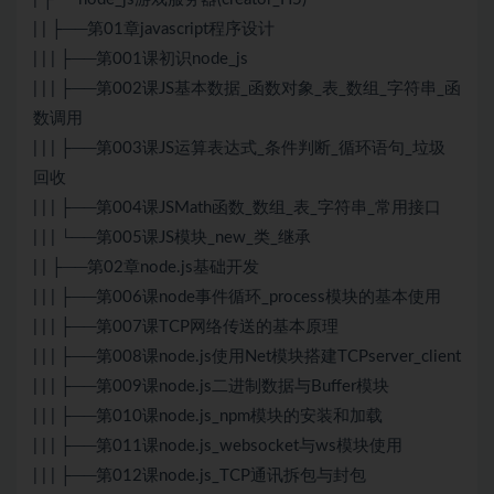
| | ├──第01章javascript程序设计
| | | ├──第001课初识node_js
| | | ├──第002课JS基本数据_函数对象_表_数组_字符串_函
数调用
| | | ├──第003课JS运算表达式_条件判断_循环语句_垃圾
回收
| | | ├──第004课JSMath函数_数组_表_字符串_常用接口
| | | └──第005课JS模块_new_类_继承
| | ├──第02章node.js基础开发
| | | ├──第006课node事件循环_process模块的基本使用
| | | ├──第007课TCP网络传送的基本原理
| | | ├──第008课node.js使用Net模块搭建TCPserver_client
| | | ├──第009课node.js二进制数据与Buffer模块
| | | ├──第010课node.js_npm模块的安装和加载
| | | ├──第011课node.js_websocket与ws模块使用
| | | ├──第012课node.js_TCP通讯拆包与封包