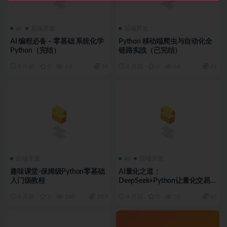
AI
后端开发
后端开发
AI 编程必备 – 零基础 系统化学
Python 移动端爬虫与自动化全
Python（完结）
链路实战（已完结）
8 月前
0
63
39
8 月前
0
48
49
后端开发
AI
后端开发
趣味课堂-保姆级Python零基础
AI量化之道：
入门级教程
DeepSeek+Python让量化交易
插上翅膀（完结）
8 月前
0
245
29.9
8 月前
0
52
45