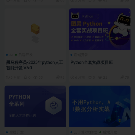
4 月前
0
48
68
5 月前
0
41
68
AI
后端开发
后端开发
黑马程序员-2025年python人工
Python全套实战项目班
智能开发 V6.0
5 月前
0
53
98
6 月前
0
21
78
后端开发
云计算/大数据
后端开发