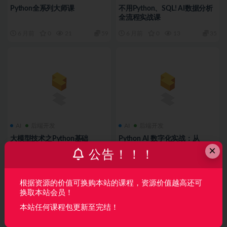
Python全系列大师课
不用Python、SQL! AI数据分析
全流程实战课
6 月前
0
21
59
6 月前
0
13
35
AI
后端开发
AI
后端开发
大模型技术之Python基础
Python AI 数字化实战：从
×
Pandas 自动化到 DeepSeek “星
公告！！！
逻系统”开发(完结)
7 月前
0
34
30
7 月前
0
14
40
根据资源的价值可换购本站的课程，资源价值越高还可
换取本站会员！
本站任何课程包更新至完结！