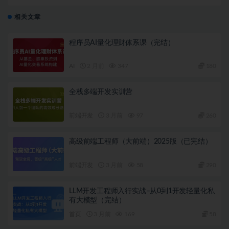
结）
相关文章
程序员AI量化理财体系课（完结）
AI
2 月前
347
180
全栈多端开发实训营
前端开发
3 月前
97
260
高级前端工程师（大前端）2025版（已完结）
前端开发
3 月前
58
290
LLM开发工程师入行实战–从0到1开发轻量化私
有大模型（完结）
首页
3 月前
169
58