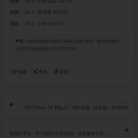
视频：
16-3 -并发渲染 (20:15)
视频：
16-4 -思考题 (02:02)
视频：
16-5 -小结 (04:13)
声明：
本站所有资料均来源于网络以及用户发布，如对资源有争
议请联系微信客服我们可以安排下架！
收藏
海报
链接
上一篇
2023 React 18 系统入门 进阶实战《欢乐购》超清完结
下一篇
前端共学会：学习|成长|工作|职业，综合服务社区-（完