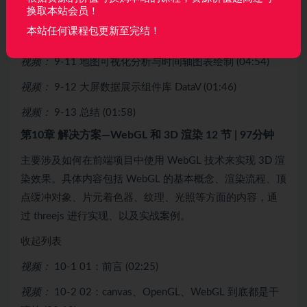
视频：
9-9 绘制关键词条文档云图 (04:07)
换取本站会员！
本站任何课程包更新至完结！
视频：
9-10 绘制数据总览图 (09:36)
视频：
9-11 地图可视化分析与时间轴图表绘制 (04:54)
视频：
9-12 大屏数据展示组件库 DataV (01:46)
视频：
9-13 总结 (01:58)
第10章 解决方案—WebGL 和 3D 渲染
12 节 | 97分钟
主要涉及如何在前端项目中使用 WebGL 技术来实现 3D 渲
染效果。具体内容包括 WebGL 的基本概念、渲染流程、顶
点缓冲对象、片元着色器、纹理、光照等方面的内容，通
过 threejs 进行实现、以及实战案例。
收起列表
视频：
10-1 01：前言 (02:25)
视频：
10-2 02：canvas、OpenGL、WebGL 到底都是干