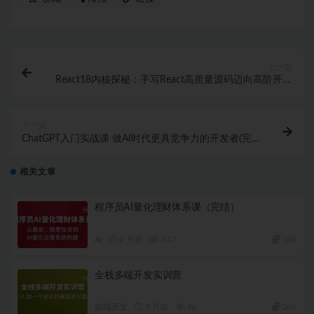
上一篇
React18内核探秘：手写React高质量源码迈向高阶开发
(超清完结)
下一篇
ChatGPT入门实战课 做AI时代更具竞争力的开发者(完
结)
相关文章
程序员AI量化理财体系课（完结）
AI
2 月前
347
180
全栈多端开发实训营
前端开发
3 月前
96
260