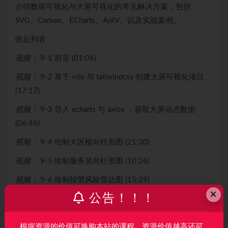
介绍数据可视化与大屏可视化的常见解决方案，包括：
SVG、Canvas、ECharts、AntV、以及实战案例。
收起列表
视频：
9-1 前言 (01:06)
视频：
9-2 基于 vite 与 tailwindcss 创建大屏可视化项目
(17:17)
视频：
9-3 导入 echarts 与 axios ，获取大屏动态数据
(06:46)
视频：
9-4 绘制大区横向柱形图 (21:30)
视频：
9-5 绘制服务竖向柱形图 (10:26)
视频：
9-6 绘制报警风险雷达图 (15:29)
×
公告！！！
视频：
9-7 绘制异常处理双环形图 (22:47)
视频：
9-8 绘制数据传递关系图 (21:05)
根据资源的价值可换购本站的课程，资源价值越高还可