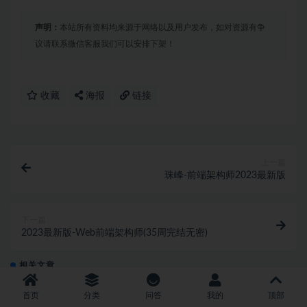
声明：
本站所有资料均来源于网络以及用户发布，如对资源有争
议请联系微信客服我们可以安排下架！
收藏
海报
链接
上一篇
珠峰-前端架构师2023最新版
下一篇
2023最新版-Web前端架构师(35周完结无密)
相关文章
首页
分类
问答
我的
顶部
程序员AI量化理财体系课（完结）