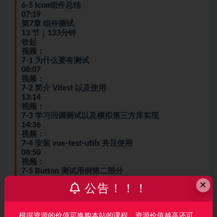
6-5 Icon组件总结
07:19
第7章 组件测试
13 节｜133分钟
收起
视频：
7-1 为什么要有测试
08:07
视频：
7-2 简介 Vitest 以及使用
13:14
视频：
7-3 学习回调测试以及模拟第三方库实现
14:36
视频：
7-4 安装 vue-test-utils 并且使用
08:50
视频：
7-5 Button 测试用例第二部分
09:54
×
公告！！！
视频：
7-6 Button 测试第三部分：学习使用 stub
10:33
根据资源的价值可换购本站的课程，资源价值越高还可
视频：