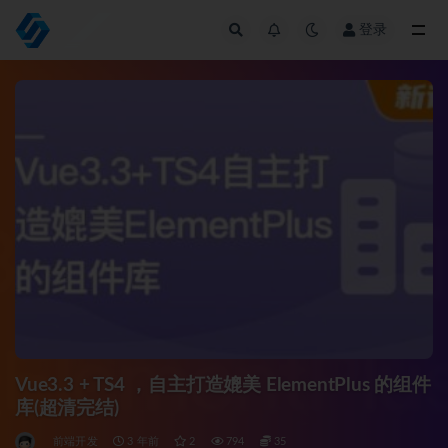
登录
全部
Vue3.3 + TS4 ，自主打造媲美 ElementPlus 的组件
库(超清完结)
前端开发
3 年前
2
794
35